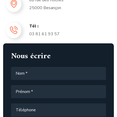
6b rue des Roches
25000 Besançon
Tél :
03 81 61 93 57
Nous écrire